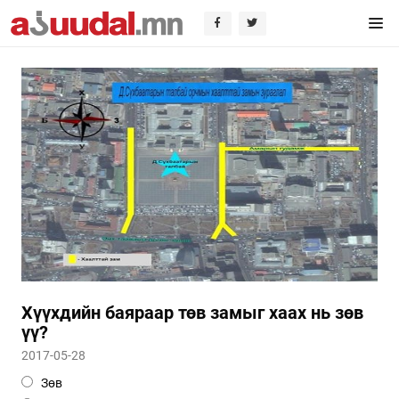
Хүүхдийн баяраар төв замыг хаах нь зөв
үү?
2017-05-28
Зөв