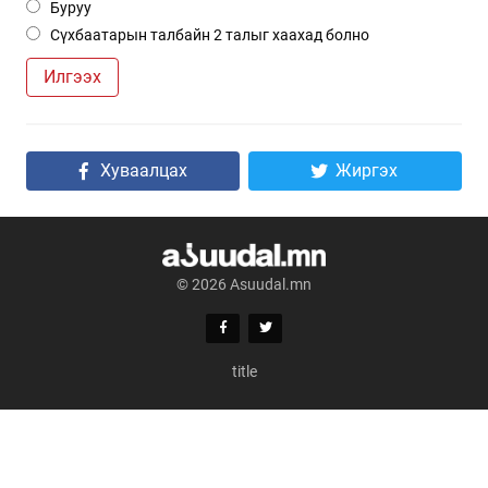
Буруу
Сүхбаатарын талбайн 2 талыг хаахад болно
Илгээх
Хуваалцах
Жиргэх
© 2026 Asuudal.mn
title