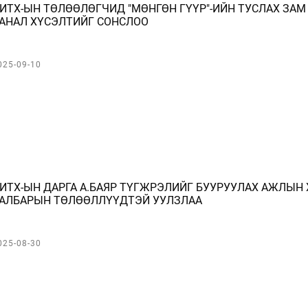
ИТХ-ЫН ТӨЛӨӨЛӨГЧИД "МӨНГӨН ГҮҮР"-ИЙН ТУСЛАХ ЗА
АНАЛ ХҮСЭЛТИЙГ СОНСЛОО
025-09-10
ИТХ-ЫН ДАРГА А.БАЯР ТҮГЖРЭЛИЙГ БУУРУУЛАХ АЖЛЫН
АЛБАРЫН ТӨЛӨӨЛЛҮҮДТЭЙ УУЛЗЛАА
025-08-30