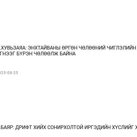
.ХУВЬЗАЯА: ЭНХТАЙВАНЫ ӨРГӨН ЧӨЛӨӨНИЙ ЧИГЛЭЛИЙН
ГНЭЭГ БҮРЭН ЧӨЛӨӨЛЖ БАЙНА
025-08-25
.БАЯР: ДРИФТ ХИЙХ СОНИРХОЛТОЙ ИРГЭДИЙН ХҮСЛИЙГ