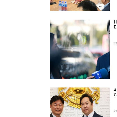
Н
Б
2
А
С
2