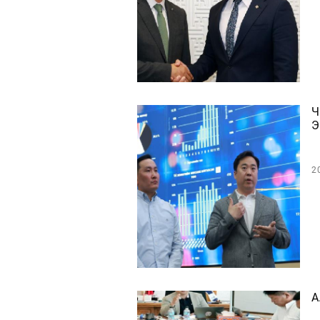
Ч
Э
2
А