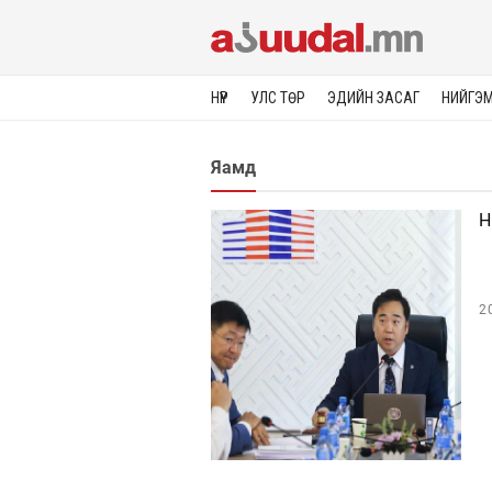
НҮҮР
УЛС ТӨР
ЭДИЙН ЗАСАГ
НИЙГЭ
Яамд
Н
2