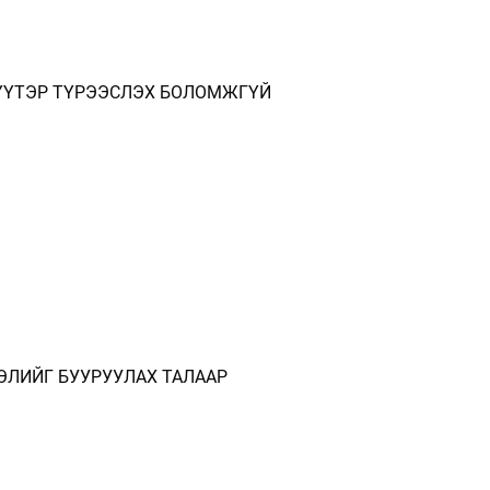
СКҮҮТЭР ТҮРЭЭСЛЭХ БОЛОМЖГҮЙ
ЭЛИЙГ БУУРУУЛАХ ТАЛААР