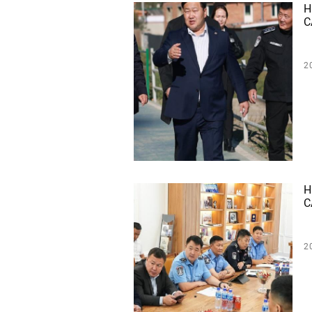
Н
С
2
Н
С
2