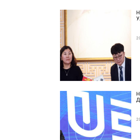
Н
У
2
Н
Д
2