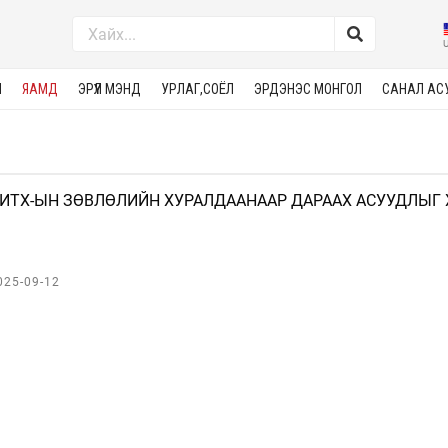
М
ЯАМД
ЭРҮҮЛ МЭНД
УРЛАГ,СОЁЛ
ЭРДЭНЭС МОНГОЛ
САНАЛ АС
ИТХ-ЫН ЗӨВЛӨЛИЙН ХУРАЛДААНААР ДАРААХ АСУУДЛЫГ
025-09-12