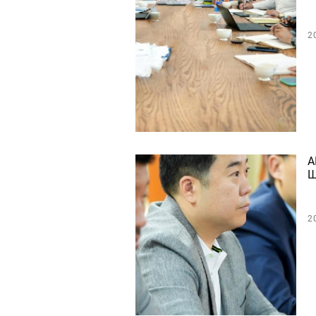
2
А
Ш
2