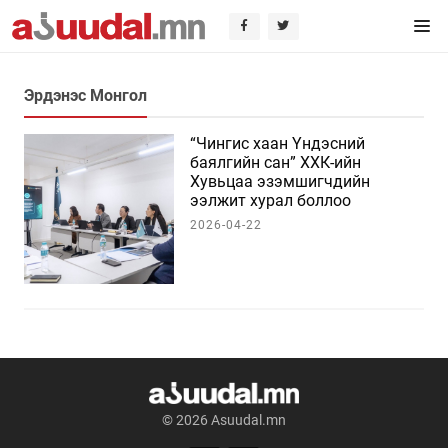
Эрдэнэс Монгол
“Чингис хаан Үндэсний
баялгийн сан” ХХК-ийн
Хувьцаа эзэмшигчдийн
ээлжит хурал боллоо
2026-04-22
© 2026 Asuudal.mn