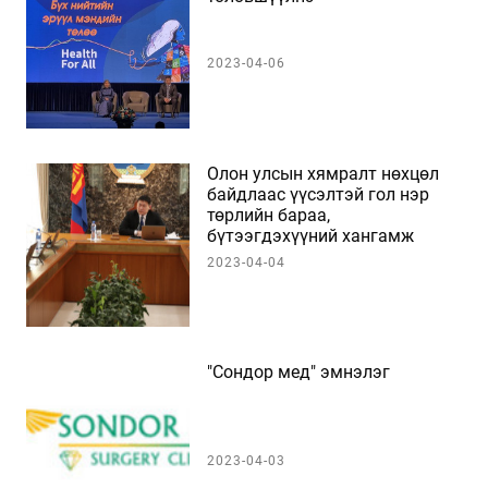
2023-04-06
Олон улсын хямралт нөхцөл
байдлаас үүсэлтэй гол нэр
төрлийн бараа,
бүтээгдэхүүний хангамж
нийлүүлэлтийн хомсдол, сөрөг
2023-04-04
нөлөөллийг бууруулах тухай
хуулийн төслийг УИХ-д өргөн
барина
"Сондор мед" эмнэлэг
2023-04-03