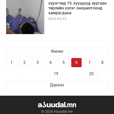
хүрэгчид 19, хүүхдүүд зургаан
төрлийн үзлэг оношилгоонд
хамрагдана
2023-03-23
Өмнөх
1
2
3
4
5
6
7
8
…
19
20
Дараах
© 2026 Asuudal.mn