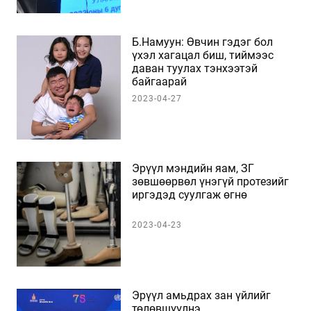
Б.Намуун: Өвчин гэдэг бол
үхэл хагацал биш, тиймээс
даван туулах тэнхээтэй
байгаарай
2023-04-27
Эрүүл мэндийн яам, ЗГ
зөвшөөрвөл үнэгүй протезийг
иргэдэд суулгаж өгнө
2023-04-23
Эрүүл амьдрах зан үйлийг
төлөвшүүлнэ