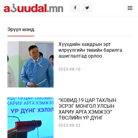
Эрүүл мэнд
Хүүхдийн хавдрын эрт
илрүүлгийн төвийн барилга
ашиглалтад орлоо
2023-08-10
“КОВИД-19 ЦАР ТАХЛЫН
ЭСРЭГ МОНГОЛ УЛСЫН
ХАРИУ АРГА ХЭМЖЭЭ”
ТӨСЛИЙН ҮР ДҮНГ
ХЭЛЭЛЦЭХ УУЛЗАЛТ БОЛЛОО
2023-06-22