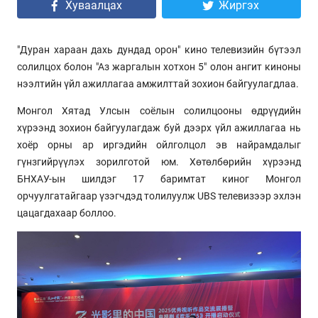
Хуваалцах
Жиргэх
"Дуран хараан дахь дундад орон" кино телевизийн бүтээл
солилцох болон "Аз жаргалын хотхон 5" олон ангит киноны
нээлтийн үйл ажиллагаа амжилттай зохион байгуулагдлаа.
Монгол Хятад Улсын соёлын солилцооны өдрүүдийн
хүрээнд зохион байгуулагдаж буй дээрх үйл ажиллагаа нь
хоёр орны ар иргэдийн ойлголцол эв найрамдалыг
гүнзгийрүүлэх зорилготой юм. Хөтөлбөрийн хүрээнд
БНХАУ-ын шилдэг 17 баримтат киног Монгол
орчуулгатайгаар үзэгчдэд толилуулж UBS телевизээр эхлэн
цацагдахаар боллоо.