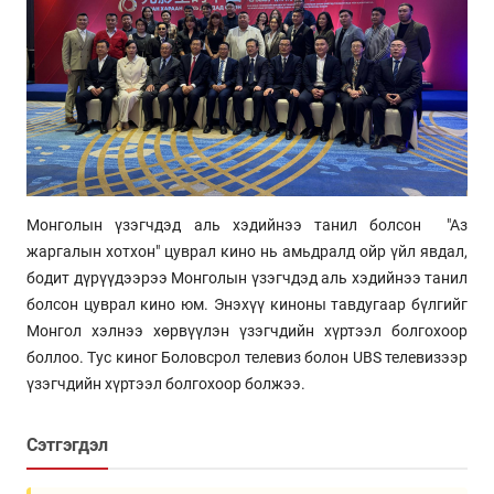
Монголын үзэгчдэд аль хэдийнээ танил болсон "Аз
жаргалын хотхон" цуврал кино нь амьдралд ойр үйл явдал,
бодит дүрүүдээрээ Монголын үзэгчдэд аль хэдийнээ танил
болсон цуврал кино юм. Энэхүү киноны тавдугаар бүлгийг
Монгол хэлнээ хөрвүүлэн үзэгчдийн хүртээл болгохоор
боллоо. Тус киног Боловсрол телевиз болон UBS телевизээр
үзэгчдийн хүртээл болгохоор болжээ.
Сэтгэгдэл