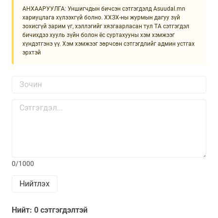
АНХААРУУЛГА: Уншигчдын бичсэн сэтгэгдэлд Asuudal.mn
хариуцлага хүлээхгүй болно. ХХЗХ-ны журмын дагуу зүй
зохисгүй зарим үг, хэллэгийг хязгаарласан тул ТА сэтгэгдэл
бичихдээ хууль зүйн болон ёс суртахууны хэм хэмжээг
хүндэтгэнэ үү. Хэм хэмжээг зөрчсөн сэтгэгдлийг админ устгах
эрхтэй
0/1000
Нийтлэх
Нийт: 0 сэтгэгдэлтэй