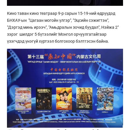
Кино таван кино театраар 9-р сарын 15-19-ний өдрүүдэд
БНХАУ-ын "Цагаан могойн үлгэр", "Эцсийн сэжигтэн",
"Дэргэд минь ирээч", "Амьдралын зочид буудал", Нэйжа 2"
зэрэг шилдэг 5 бүтээлийг Монгол орчуулгатайгаар
үзэгчдэд үнэгүй хүртээл болгохоор бэлтгэсэн байна.