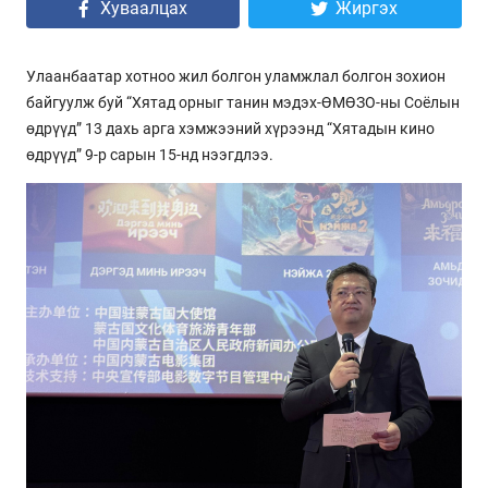
Хуваалцах
Жиргэх
Улаанбаатар хотноо жил болгон уламжлал болгон зохион
байгуулж буй “Хятад орныг танин мэдэх-ӨМӨЗО-ны Соёлын
өдрүүд” 13 дахь арга хэмжээний хүрээнд “Хятадын кино
өдрүүд” 9-р сарын 15-нд нээгдлээ.