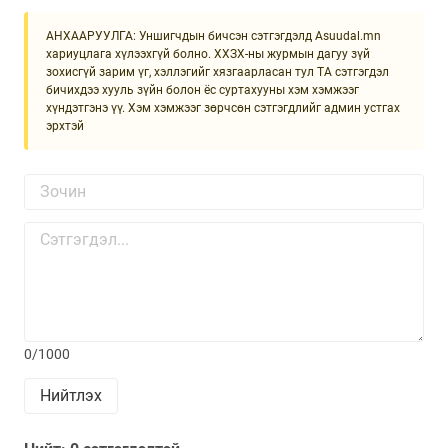
АНХААРУУЛГА: Уншигчдын бичсэн сэтгэгдэлд Asuudal.mn
хариуцлага хүлээхгүй болно. ХХЗХ-ны журмын дагуу зүй
зохисгүй зарим үг, хэллэгийг хязгаарласан тул ТА сэтгэгдэл
бичихдээ хууль зүйн болон ёс суртахууны хэм хэмжээг
хүндэтгэнэ үү. Хэм хэмжээг зөрчсөн сэтгэгдлийг админ устгах
эрхтэй
0/1000
Нийтлэх