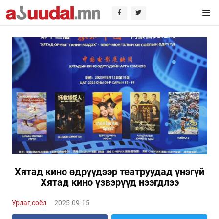
Хятад кино өдрүүдээр театруудад үнэгүй
Хятад кино үзвэрүүд нээгдлээ
Урлаг,соёл
2025-09-15