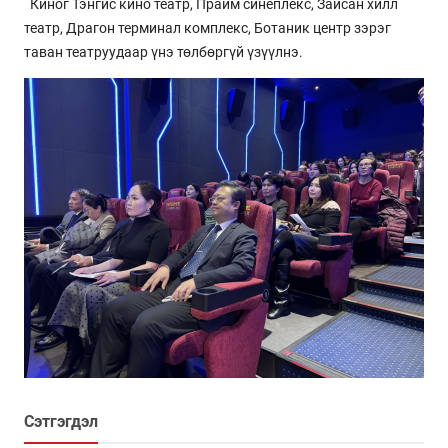
Киног Тэнгис кино театр, Прайм синеплекс, Зайсан хилл
театр, Драгон терминал комплекс, Ботаник центр зэрэг
таван театруудаар үнэ төлбөргүй үзүүлнэ.
Сэтгэгдэл