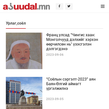
Урлаг,соёл
Франц улсад "Чингис хаан:
Монголчууд дэлхийг хэрхэн
өөрчилсөн нь" үзэсгэлэн
дэлгэгдэнэ
2023-09-06
“Соёлын сэргэлт-2023” аян
Баян-Өлгий аймагт
үргэлжилнэ
2023-09-05