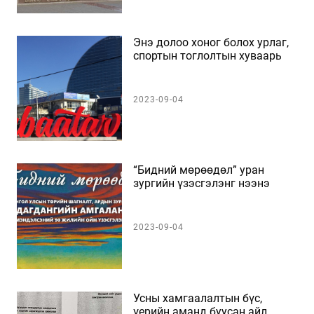
Энэ долоо хоног болох урлаг,
спортын тоглолтын хуваарь
2023-09-04
“Бидний мөрөөдөл” уран
зургийн үзэсгэлэнг нээнэ
2023-09-04
Усны хамгаалалтын бүс,
үерийн аманд буусан айл,