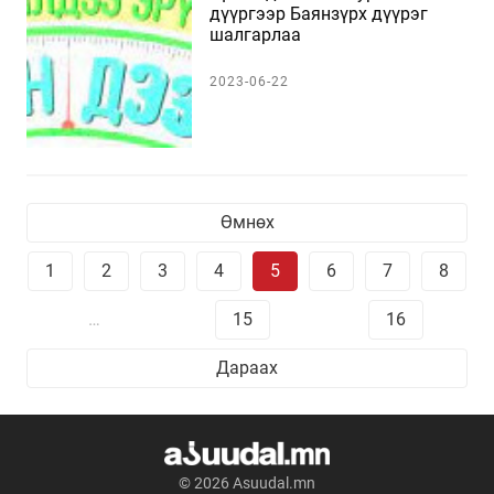
дүүргээр Баянзүрх дүүрэг
шалгарлаа
2023-06-22
Өмнөх
1
2
3
4
5
6
7
8
…
15
16
Дараах
© 2026 Asuudal.mn