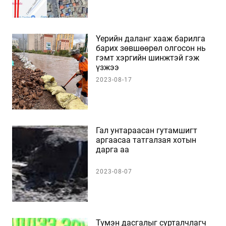
Үерийн даланг хааж барилга
барих зөвшөөрөл олгосон нь
гэмт хэргийн шинжтэй гэж
үзжээ
2023-08-17
Гал унтараасан гутамшигт
аргаасаа татгалзая хотын
дарга аа
2023-08-07
Түмэн дасгалыг сурталчлагч